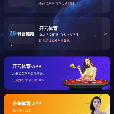
上一篇：
全功能护理平台3.0
下一篇：
静脉输液臂V
让真实触手可及
TELLYES VIRTUALLY REAL
股票代码 ：
833047
地址：天津市华苑产业区海泰西路18号西6-A座2F、3F
邮编：300384
电话：4006-355-510
022-83711066
传真：022-83711065
Email：tellyes@tellyes.com