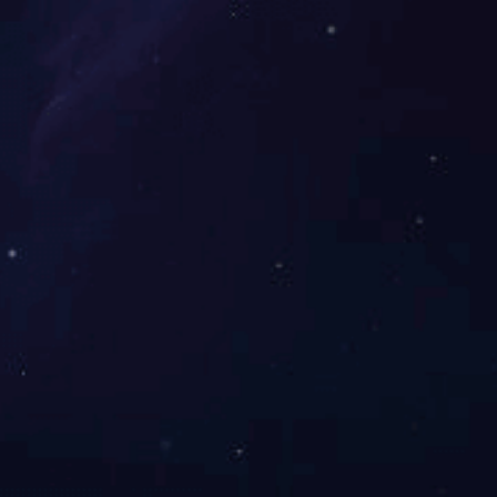
18号西6-A座2F、3F