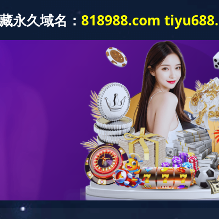
产品中心
技能中心规划设计
新闻中心
战略合作
科普基地
关于我
产品型号
NO.
产品尺寸(mm)
5